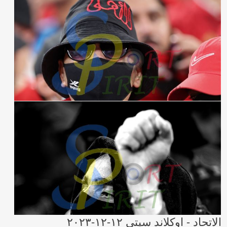
الاتحاد - اوكلاند سيتي ١٢-١٢-٢٠٢٣