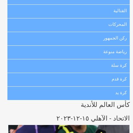
القتالية
المحركات
ركن الجمهور
رياضة منوعة
كرة سلة
كرة قدم
كرة يد
كأس العالم للأندية
الاتحاد - الآهلي ١٥-١٢-٢٠٢٣