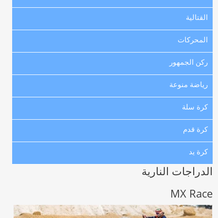
القتالية
المحركات
ركن الجمهور
رياضة منوعة
كرة سلة
كرة قدم
كرة يد
الدراجات النارية
MX Race