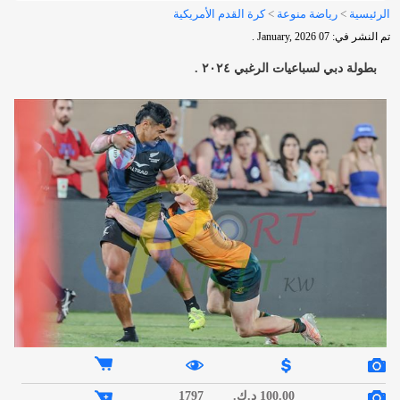
الرئيسية
>
رياضة منوعة
>
كرة القدم الأمريكية
تم النشر في: 07 January, 2026 .
بطولة دبي لسباعيات الرغبي ٢٠٢٤ .
100.00 د.ك.
1797