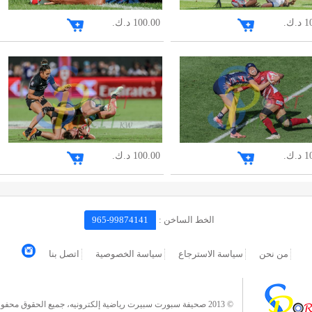
.ك.
100.00 د.ك.
.ك.
100.00 د.ك.
الخط الساخن :
965-99874141
من نحن
سياسة الاسترجاع
سياسة الخصوصية
اتصل بنا
© 2013 صحيفة سبورت سبيرت رياضية إلكترونيه، جميع الحقوق محفوظة.