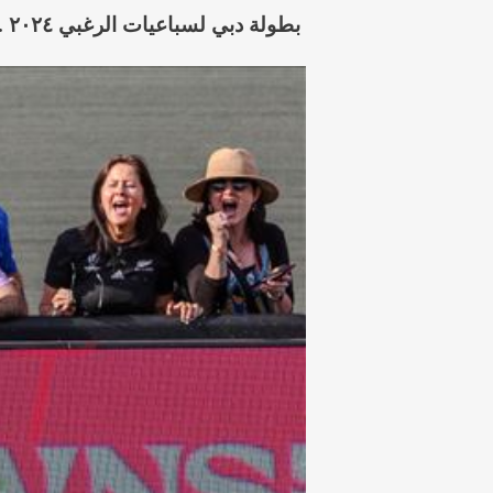
بطولة دبي لسباعيات الرغبي ٢٠٢٤ .